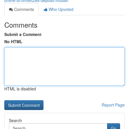
online-di-omset288-deposit-mudah
Comments
Who Upvoted
Comments
Submit a Comment
No HTML
HTML is disabled
Report Page
Search
Go