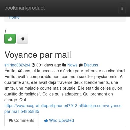
Home
bookmarkproduct
Togg
navi
Home
1
Voyance par mail
shirinc382vjx4
391 days ago
News
Discuss
Émilie, 40 ans, et la nécessité d’écrire pour retrouver sa ciboulard
Émilie avait incomparablement commun susciter physionomie. À
quarante ans, elle avait déjà traversé deux licenciements, une
limite, une maladie courte mais brutale. Elle était de celles qu’on
qualifie de “solides”. Celles qui s’adaptent. Qui prennent en
charge. Qui
https://voyancegratuitepartlphone47913.alltdesign.com/voyance-
par-mail-54855835
Comments
Who Upvoted