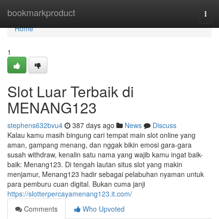
Home
bookmarkproduct
Togg
navi
Home
1
Slot Luar Terbaik di
MENANG123
stephens632bvu4
387 days ago
News
Discuss
Kalau kamu masih bingung cari tempat main slot online yang
aman, gampang menang, dan nggak bikin emosi gara-gara
susah withdraw, kenalin satu nama yang wajib kamu ingat baik-
baik: Menang123. Di tengah lautan situs slot yang makin
menjamur, Menang123 hadir sebagai pelabuhan nyaman untuk
para pemburu cuan digital. Bukan cuma janji
https://slotterpercayamenang123.it.com/
Comments
Who Upvoted