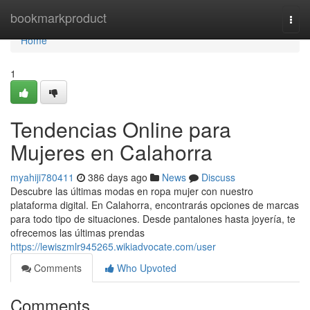
Home
bookmarkproduct
Togg
navi
Home
1
Tendencias Online para
Mujeres en Calahorra
myahiji780411
386 days ago
News
Discuss
Descubre las últimas modas en ropa mujer con nuestro
plataforma digital. En Calahorra, encontrarás opciones de marcas
para todo tipo de situaciones. Desde pantalones hasta joyería, te
ofrecemos las últimas prendas
https://lewiszmlr945265.wikiadvocate.com/user
Comments
Who Upvoted
Comments