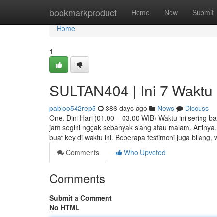
Home
bookmarkproduct
Home
New
Submit
Home
1
SULTAN404 | Ini 7 Waktu 
pabloo542rep5
386 days ago
News
Discuss
One. Dini Hari (01.00 – 03.00 WIB) Waktu ini sering b
jam segini nggak sebanyak siang atau malam. Artinya
buat key di waktu ini. Beberapa testimoni juga bilang
Comments
Who Upvoted
Comments
Submit a Comment
No HTML