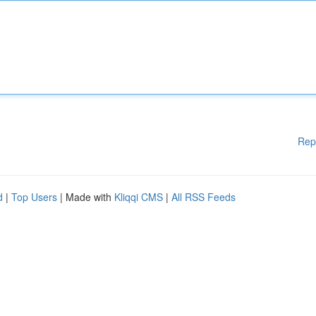
Rep
d
|
Top Users
| Made with
Kliqqi CMS
|
All RSS Feeds