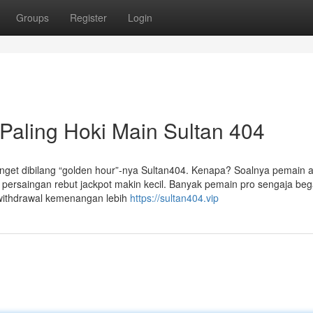
Groups
Register
Login
Paling Hoki Main Sultan 404
anget dibilang “golden hour”-nya Sultan404. Kenapa? Soalnya pemain ak
, persaingan rebut jackpot makin kecil. Banyak pemain pro sengaja be
, withdrawal kemenangan lebih
https://sultan404.vip