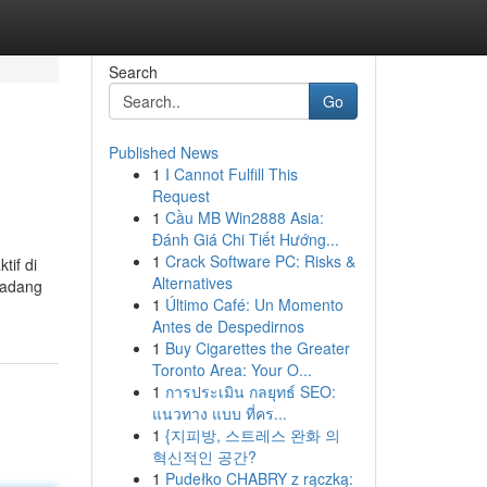
Search
Go
Published News
1
I Cannot Fulfill This
Request
1
Cầu MB Win2888 Asia:
Đánh Giá Chi Tiết Hướng...
1
Crack Software PC: Risks &
tif di
Alternatives
gadang
1
Último Café: Un Momento
Antes de Despedirnos
1
Buy Cigarettes the Greater
Toronto Area: Your O...
1
การประเมิน กลยุทธ์ SEO:
แนวทาง แบบ ที่คร...
1
{지피방, 스트레스 완화 의
혁신적인 공간?
1
Pudełko CHABRY z rączką: