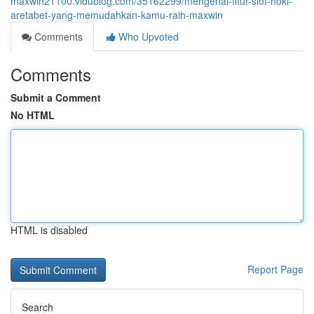
maxwin21100.vidublog.com/35162299/mengenal-fitur-slot-hoki-
aretabet-yang-memudahkan-kamu-raih-maxwin
Comments
Who Upvoted
Comments
Submit a Comment
No HTML
HTML is disabled
Report Page
Search