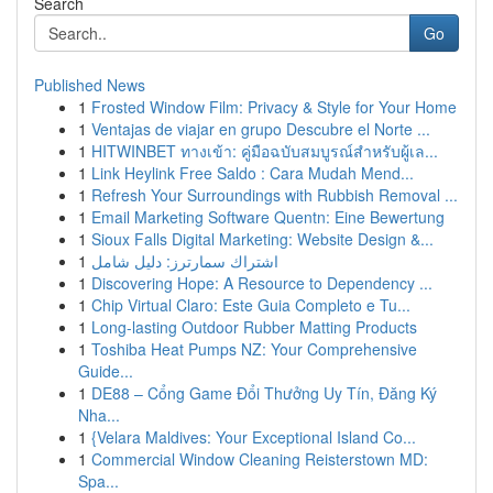
Search
Go
Published News
1
Frosted Window Film: Privacy & Style for Your Home
1
Ventajas de viajar en grupo Descubre el Norte ...
1
HITWINBET ทางเข้า: คู่มือฉบับสมบูรณ์สำหรับผู้เล...
1
Link Heylink Free Saldo : Cara Mudah Mend...
1
Refresh Your Surroundings with Rubbish Removal ...
1
Email Marketing Software Quentn: Eine Bewertung
1
Sioux Falls Digital Marketing: Website Design &...
1
اشتراك سمارترز: دليل شامل
1
Discovering Hope: A Resource to Dependency ...
1
Chip Virtual Claro: Este Guia Completo e Tu...
1
Long-lasting Outdoor Rubber Matting Products
1
Toshiba Heat Pumps NZ: Your Comprehensive
Guide...
1
DE88 – Cổng Game Đổi Thưởng Uy Tín, Đăng Ký
Nha...
1
{Velara Maldives: Your Exceptional Island Co...
1
Commercial Window Cleaning Reisterstown MD:
Spa...