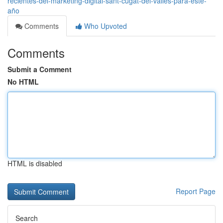
recientes-del-marketing-digital-sant-cugat-del-vallès-para-este-
año
Comments
Who Upvoted
Comments
Submit a Comment
No HTML
HTML is disabled
Report Page
Search