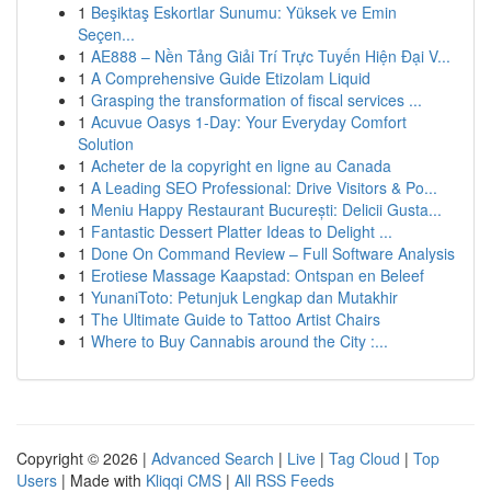
1
Beşiktaş Eskortlar Sunumu: Yüksek ve Emin
Seçen...
1
AE888 – Nền Tảng Giải Trí Trực Tuyến Hiện Đại V...
1
A Comprehensive Guide Etizolam Liquid
1
Grasping the transformation of fiscal services ...
1
Acuvue Oasys 1-Day: Your Everyday Comfort
Solution
1
Acheter de la copyright en ligne au Canada
1
A Leading SEO Professional: Drive Visitors & Po...
1
Meniu Happy Restaurant București: Delicii Gusta...
1
Fantastic Dessert Platter Ideas to Delight ...
1
Done On Command Review – Full Software Analysis
1
Erotiese Massage Kaapstad: Ontspan en Beleef
1
YunaniToto: Petunjuk Lengkap dan Mutakhir
1
The Ultimate Guide to Tattoo Artist Chairs
1
Where to Buy Cannabis around the City :...
Copyright © 2026 |
Advanced Search
|
Live
|
Tag Cloud
|
Top
Users
| Made with
Kliqqi CMS
|
All RSS Feeds