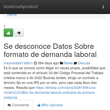
Home
bookmarkproduct
Togg
navi
Home
1
Se desconoce Datos Sobre
formato de demanda laboral
maynarda813dbv1
384 days ago
News
Discuss
Es lo que se conoce como litigar en causa propia, posibilidad que
está contenida en el artículo 33 del Código Procesal del Trabajo:
cristina marzo 4 de 2022 Buenas tardes, tengo un contrato a
término fijo en una IPS por un año, pero casi nada llevo dos
meses. Resulta que
https://dirstop.com/story24381996/una-
revisi%C3%B3n-de-demanda-laboral-ordinaria-de-primera-
instancia
Comments
Who Upvoted