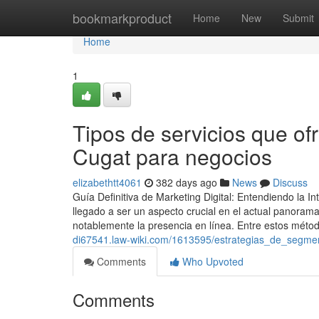
Home
bookmarkproduct
Home
New
Submit
Home
1
Tipos de servicios que of
Cugat para negocios
elizabethtt4061
382 days ago
News
Discuss
Guía Definitiva de Marketing Digital: Entendiendo la I
llegado a ser un aspecto crucial en el actual panoram
notablemente la presencia en línea. Entre estos méto
di67541.law-wiki.com/1613595/estrategias_de_segm
Comments
Who Upvoted
Comments