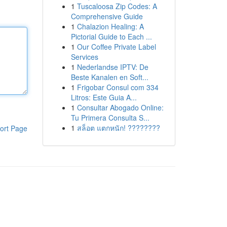
1
Tuscaloosa Zip Codes: A
Comprehensive Guide
1
Chalazion Healing: A
Pictorial Guide to Each ...
1
Our Coffee Private Label
Services
1
Nederlandse IPTV: De
Beste Kanalen en Soft...
1
Frigobar Consul com 334
Litros: Este Guia A...
1
Consultar Abogado Online:
Tu Primera Consulta S...
1
สล็อต แตกหนัก! ????????
ort Page