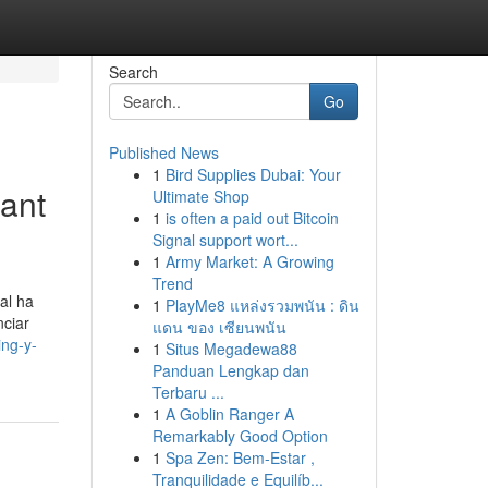
Search
Go
Published News
1
Bird Supplies Dubai: Your
Sant
Ultimate Shop
1
is often a paid out Bitcoin
Signal support wort...
1
Army Market: A Growing
Trend
al ha
1
PlayMe8 แหล่งรวมพนัน : ดิน
nciar
แดน ของ เซียนพนัน
ing-y-
1
Situs Megadewa88
Panduan Lengkap dan
Terbaru ...
1
A Goblin Ranger A
Remarkably Good Option
1
Spa Zen: Bem-Estar ,
Tranquilidade e Equilíb...