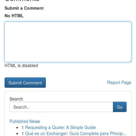
Submit a Comment
No HTML
HTML is disabled
Report Page
Search
Go
Published News
1
Requesting a Quote: A Simple Guide
1
Qué es un Exchanger: Guía Completa para Princip...