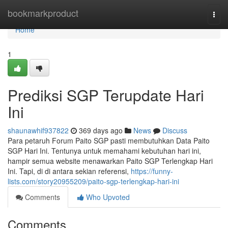
Home
bookmarkproduct
Togg
navi
Home
1
Prediksi SGP Terupdate Hari
Ini
shaunawhif937822
369 days ago
News
Discuss
Para petaruh Forum Paito SGP pasti membutuhkan Data Paito
SGP Hari Ini. Tentunya untuk memahami kebutuhan hari ini,
hampir semua website menawarkan Paito SGP Terlengkap Hari
Ini. Tapi, di di antara sekian referensi,
https://funny-
lists.com/story20955209/paito-sgp-terlengkap-hari-ini
Comments
Who Upvoted
Comments