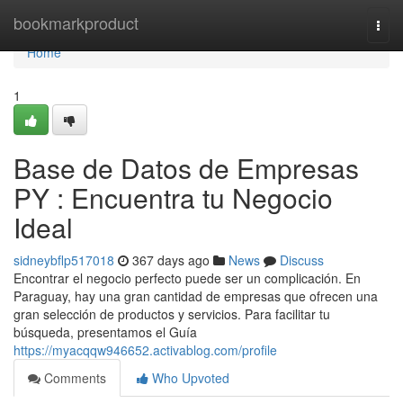
Home
bookmarkproduct
Togg
navi
Home
1
Base de Datos de Empresas
PY : Encuentra tu Negocio
Ideal
sidneybflp517018
367 days ago
News
Discuss
Encontrar el negocio perfecto puede ser un complicación. En
Paraguay, hay una gran cantidad de empresas que ofrecen una
gran selección de productos y servicios. Para facilitar tu
búsqueda, presentamos el Guía
https://myacqqw946652.activablog.com/profile
Comments
Who Upvoted