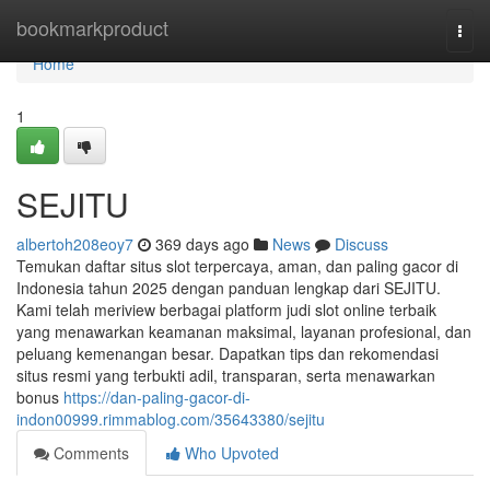
Home
bookmarkproduct
Togg
navi
Home
1
SEJITU
albertoh208eoy7
369 days ago
News
Discuss
Temukan daftar situs slot terpercaya, aman, dan paling gacor di
Indonesia tahun 2025 dengan panduan lengkap dari SEJITU.
Kami telah meriview berbagai platform judi slot online terbaik
yang menawarkan keamanan maksimal, layanan profesional, dan
peluang kemenangan besar. Dapatkan tips dan rekomendasi
situs resmi yang terbukti adil, transparan, serta menawarkan
bonus
https://dan-paling-gacor-di-
indon00999.rimmablog.com/35643380/sejitu
Comments
Who Upvoted