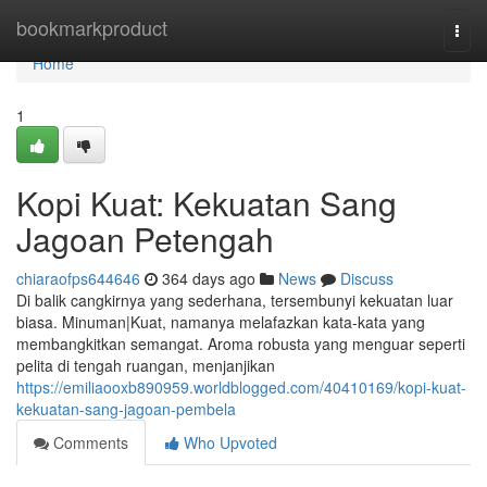
Home
bookmarkproduct
Togg
navi
Home
1
Kopi Kuat: Kekuatan Sang
Jagoan Petengah
chiaraofps644646
364 days ago
News
Discuss
Di balik cangkirnya yang sederhana, tersembunyi kekuatan luar
biasa. Minuman|Kuat, namanya melafazkan kata-kata yang
membangkitkan semangat. Aroma robusta yang menguar seperti
pelita di tengah ruangan, menjanjikan
https://emiliaooxb890959.worldblogged.com/40410169/kopi-kuat-
kekuatan-sang-jagoan-pembela
Comments
Who Upvoted