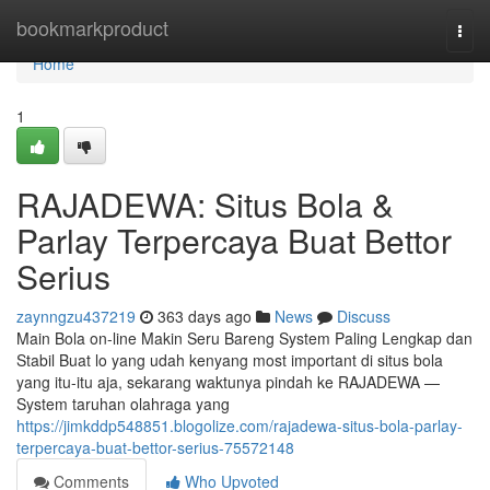
Home
bookmarkproduct
Togg
navi
Home
1
RAJADEWA: Situs Bola &
Parlay Terpercaya Buat Bettor
Serius
zaynngzu437219
363 days ago
News
Discuss
Main Bola on-line Makin Seru Bareng System Paling Lengkap dan
Stabil Buat lo yang udah kenyang most important di situs bola
yang itu-itu aja, sekarang waktunya pindah ke RAJADEWA —
System taruhan olahraga yang
https://jimkddp548851.blogolize.com/rajadewa-situs-bola-parlay-
terpercaya-buat-bettor-serius-75572148
Comments
Who Upvoted