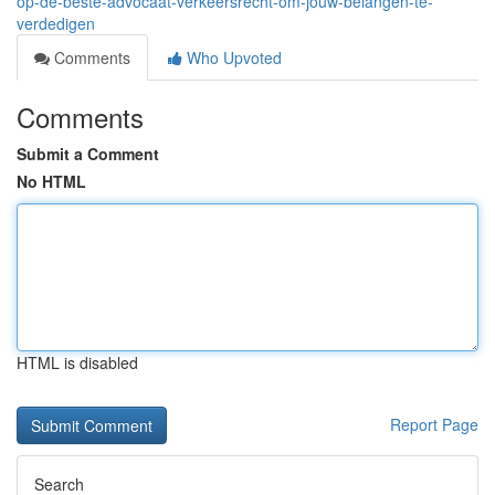
op-de-beste-advocaat-verkeersrecht-om-jouw-belangen-te-
verdedigen
Comments
Who Upvoted
Comments
Submit a Comment
No HTML
HTML is disabled
Report Page
Search