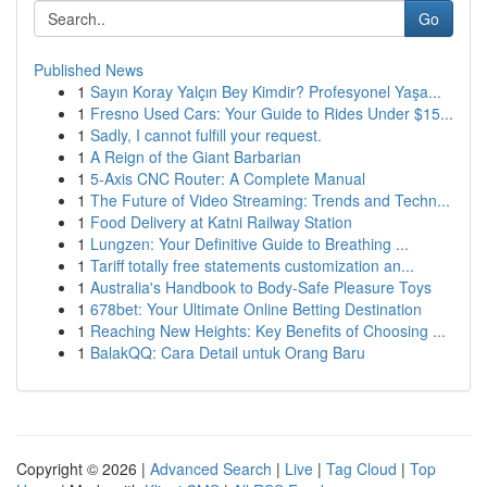
Go
Published News
1
Sayın Koray Yalçın Bey Kimdir? Profesyonel Yaşa...
1
Fresno Used Cars: Your Guide to Rides Under $15...
1
Sadly, I cannot fulfill your request.
1
A Reign of the Giant Barbarian
1
5-Axis CNC Router: A Complete Manual
1
The Future of Video Streaming: Trends and Techn...
1
Food Delivery at Katni Railway Station
1
Lungzen: Your Definitive Guide to Breathing ...
1
Tariff totally free statements customization an...
1
Australia's Handbook to Body-Safe Pleasure Toys
1
678bet: Your Ultimate Online Betting Destination
1
Reaching New Heights: Key Benefits of Choosing ...
1
BalakQQ: Cara Detail untuk Orang Baru
Copyright © 2026 |
Advanced Search
|
Live
|
Tag Cloud
|
Top