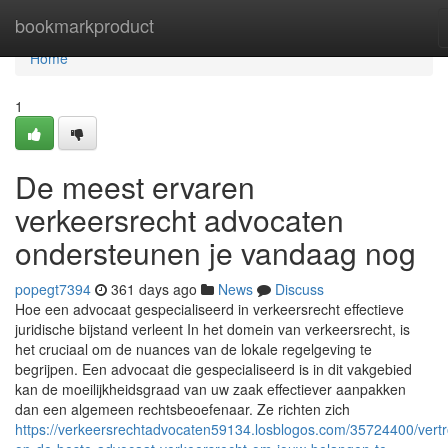
Home
bookmarkproduct
Home
1
De meest ervaren
verkeersrecht advocaten
ondersteunen je vandaag nog
popegt7394
361 days ago
News
Discuss
Hoe een advocaat gespecialiseerd in verkeersrecht effectieve
juridische bijstand verleent In het domein van verkeersrecht, is
het cruciaal om de nuances van de lokale regelgeving te
begrijpen. Een advocaat die gespecialiseerd is in dit vakgebied
kan de moeilijkheidsgraad van uw zaak effectiever aanpakken
dan een algemeen rechtsbeoefenaar. Ze richten zich
https://verkeersrechtadvocaten59134.losblogos.com/35724400/vert