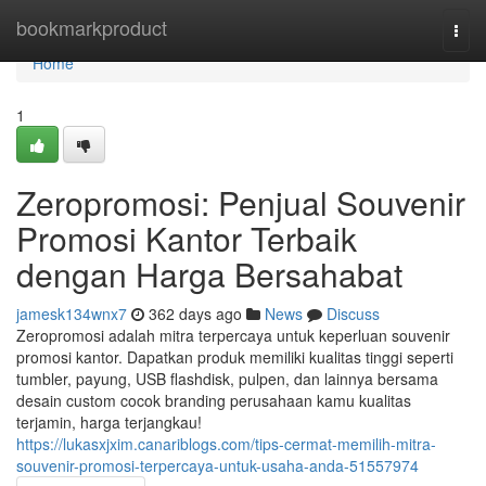
Home
bookmarkproduct
Togg
navi
Home
1
Zeropromosi: Penjual Souvenir
Promosi Kantor Terbaik
dengan Harga Bersahabat
jamesk134wnx7
362 days ago
News
Discuss
Zeropromosi adalah mitra terpercaya untuk keperluan souvenir
promosi kantor. Dapatkan produk memiliki kualitas tinggi seperti
tumbler, payung, USB flashdisk, pulpen, dan lainnya bersama
desain custom cocok branding perusahaan kamu kualitas
terjamin, harga terjangkau!
https://lukasxjxim.canariblogs.com/tips-cermat-memilih-mitra-
souvenir-promosi-terpercaya-untuk-usaha-anda-51557974