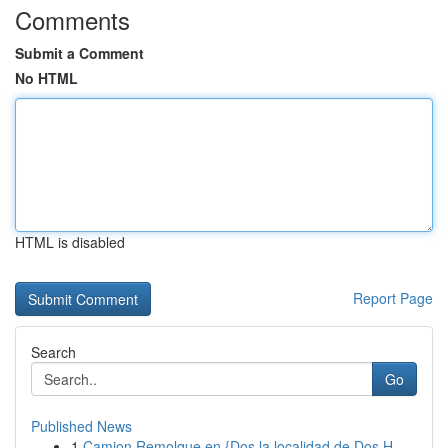
Comments
Submit a Comment
No HTML
HTML is disabled
Report Page
Search
Go
Published News
1
Camion Remolque en {Dos la localidad de Dos H...