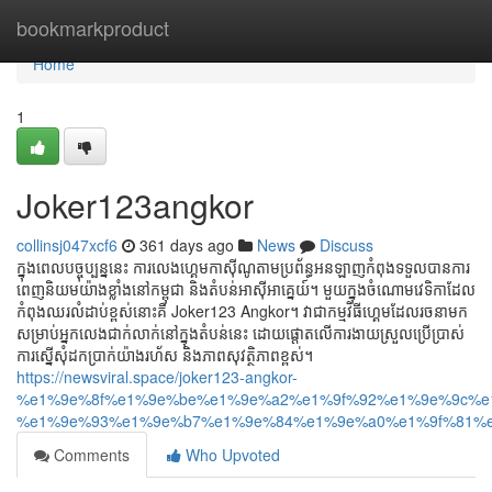
Home
bookmarkproduct
Home
1
Joker123angkor
collinsj047xcf6
361 days ago
News
Discuss
ក្នុងពេលបច្ចុប្បន្ននេះ ការលេងហ្គេមកាស៊ីណូតាមប្រព័ន្ធអនឡាញកំពុងទទួលបានការ
ពេញនិយមយ៉ាងខ្លាំងនៅកម្ពុជា និងតំបន់អាស៊ីអាគ្នេយ៍។ មួយក្នុងចំណោមវេទិកាដែល
កំពុងឈរលំដាប់ខ្ពស់នោះគឺ Joker123 Angkor។ វាជាកម្មវិធីហ្គេមដែលរចនាមក
សម្រាប់អ្នកលេងជាក់លាក់នៅក្នុងតំបន់នេះ ដោយផ្តោតលើការងាយស្រួលប្រើប្រាស់
ការស្នើសុំដកប្រាក់យ៉ាងរហ័ស និងភាពសុវត្ថិភាពខ្ពស់។
https://newsviral.space/joker123-angkor-
%e1%9e%8f%e1%9e%be%e1%9e%a2%e1%9f%92%e1%9e%9c%e
%e1%9e%93%e1%9e%b7%e1%9e%84%e1%9e%a0%e1%9f%81%e
Comments
Who Upvoted