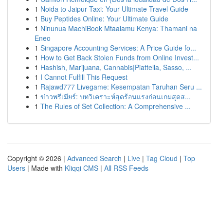
1
Noida to Jaipur Taxi: Your Ultimate Travel Guide
1
Buy Peptides Online: Your Ultimate Guide
1
Ninunua MachiBook Mtaalamu Kenya: Thamani na
Eneo
1
Singapore Accounting Services: A Price Guide fo...
1
How to Get Back Stolen Funds from Online Invest...
1
Hashish, Marijuana, Cannabis|Piattella, Sasso, ...
1
I Cannot Fulfill This Request
1
Rajawd777 Livegame: Kesempatan Taruhan Seru ...
1
ข่าวพรีเมียร์: บทวิเคราะห์สุดร้อนแรงก่อนเกมสุดส...
1
The Rules of Set Collection: A Comprehensive ...
Copyright © 2026 |
Advanced Search
|
Live
|
Tag Cloud
|
Top
Users
| Made with
Kliqqi CMS
|
All RSS Feeds