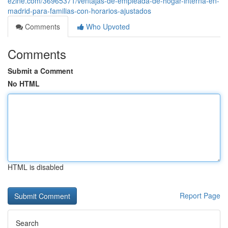
ezine.com/36965371/ventajas-de-empleada-de-hogar-interna-en-
madrid-para-familias-con-horarios-ajustados
Comments
Who Upvoted
Comments
Submit a Comment
No HTML
HTML is disabled
Report Page
Search