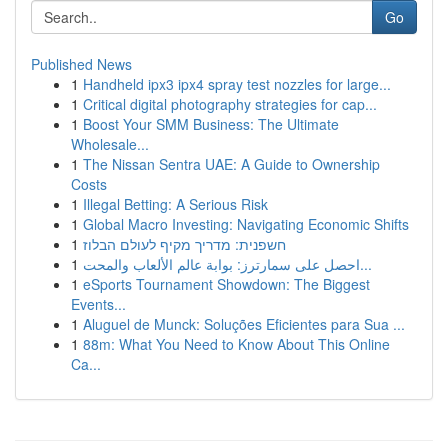
Go
Published News
1
Handheld ipx3 ipx4 spray test nozzles for large...
1
Critical digital photography strategies for cap...
1
Boost Your SMM Business: The Ultimate
Wholesale...
1
The Nissan Sentra UAE: A Guide to Ownership
Costs
1
Illegal Betting: A Serious Risk
1
Global Macro Investing: Navigating Economic Shifts
1
חשפנית: מדריך מקיף לעולם הבלוז
1
احصل على سمارترز: بوابة عالم الألعاب والمحت...
1
eSports Tournament Showdown: The Biggest
Events...
1
Aluguel de Munck: Soluções Eficientes para Sua ...
1
88m: What You Need to Know About This Online
Ca...