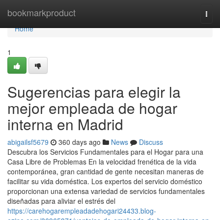
Home
bookmarkproduct
Togg
navi
Home
1
Sugerencias para elegir la
mejor empleada de hogar
interna en Madrid
abigailsf5679
360 days ago
News
Discuss
Descubra los Servicios Fundamentales para el Hogar para una
Casa Libre de Problemas En la velocidad frenética de la vida
contemporánea, gran cantidad de gente necesitan maneras de
facilitar su vida doméstica. Los expertos del servicio doméstico
proporcionan una extensa variedad de servicios fundamentales
diseñadas para aliviar el estrés del
https://carehogarempleadadehogari24433.blog-