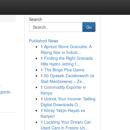
Search
Go
Published News
1
Apricot Stone Granules: A
Rising Star in Indust...
1
Finding the Right Granada
Hills Hydro Jetting f...
1
The Bingo Plus Game
1
60 Opasek Zaciskowych ze
Stali Nierdzewnej – Ze...
r
1
Commodity Exporter in
gocio-
Kenya
1
Unlock Your Income: Selling
Digital Downloads O...
1
Köray Yalçin Hayatı ve
Kariyeri
1
Locating Your Dream Car:
Used Cars in Fresno Un...