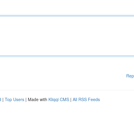
Rep
d
|
Top Users
| Made with
Kliqqi CMS
|
All RSS Feeds