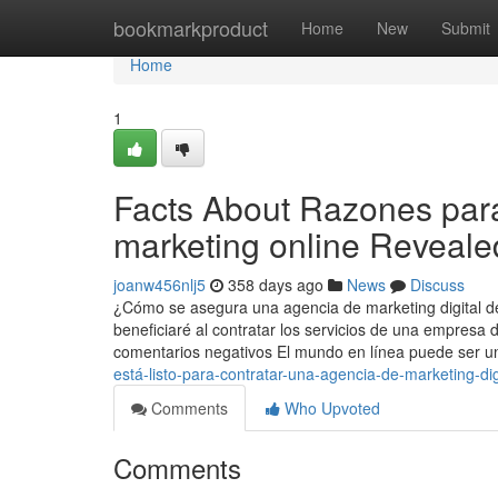
Home
bookmarkproduct
Home
New
Submit
Home
1
Facts About Razones para
marketing online Reveale
joanw456nlj5
358 days ago
News
Discuss
¿Cómo se asegura una agencia de marketing digital de
beneficiaré al contratar los servicios de una empresa 
comentarios negativos El mundo en línea puede ser 
está-listo-para-contratar-una-agencia-de-marketing-digi
Comments
Who Upvoted
Comments