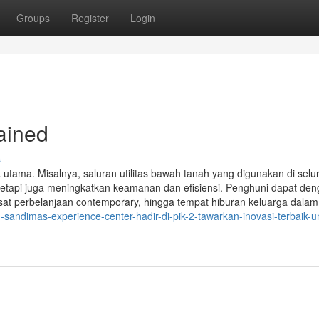
Groups
Register
Login
ained
s
k utama. Misalnya, saluran utilitas bawah tanah yang digunakan di selu
tetapi juga meningkatkan keamanan dan efisiensi. Penghuni dapat de
at perbelanjaan contemporary, hingga tempat hiburan keluarga dalam
sandimas-experience-center-hadir-di-pik-2-tawarkan-inovasi-terbaik-u