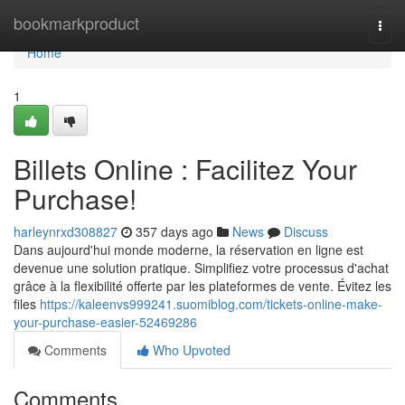
Home
bookmarkproduct
Togg
navi
Home
1
Billets Online : Facilitez Your
Purchase!
harleynrxd308827
357 days ago
News
Discuss
Dans aujourd'hui monde moderne, la réservation en ligne est
devenue une solution pratique. Simplifiez votre processus d'achat
grâce à la flexibilité offerte par les plateformes de vente. Évitez les
files
https://kaleenvs999241.suomiblog.com/tickets-online-make-
your-purchase-easier-52469286
Comments
Who Upvoted
Comments