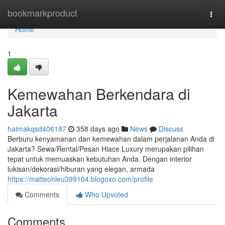
Home
bookmarkproduct
Togg
navi
Home
1
Kemewahan Berkendara di
Jakarta
haimakqsd406187
358 days ago
News
Discuss
Berburu kenyamanan dan kemewahan dalam perjalanan Anda di
Jakarta? Sewa/Rental/Pesan Hiace Luxury merupakan pilihan
tepat untuk memuaskan kebutuhan Anda. Dengan interior
lukisan/dekorasi/hiburan yang elegan, armada
https://matteohleu399104.blogoxo.com/profile
Comments
Who Upvoted
Comments