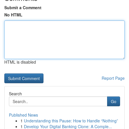
Submit a Comment
No HTML
HTML is disabled
Report Page
Search
Go
Published News
1
Understanding this Pause: How to Handle “Nothing”
1
Develop Your Digital Banking Clone: A Comple...