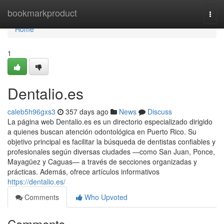
Home
bookmarkproduct
Togg
navi
Home
1
Dentalio.es
caleb5h96gxs3
357 days ago
News
Discuss
La página web Dentalio.es es un directorio especializado dirigido
a quienes buscan atención odontológica en Puerto Rico. Su
objetivo principal es facilitar la búsqueda de dentistas confiables y
profesionales según diversas ciudades —como San Juan, Ponce,
Mayagüez y Caguas— a través de secciones organizadas y
prácticas. Además, ofrece artículos informativos
https://dentalio.es/
Comments
Who Upvoted
Comments