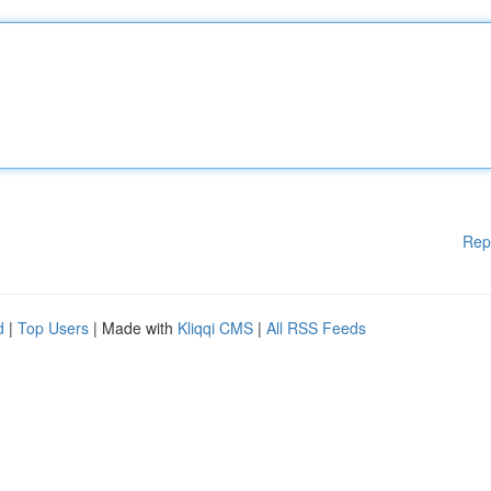
Rep
d
|
Top Users
| Made with
Kliqqi CMS
|
All RSS Feeds