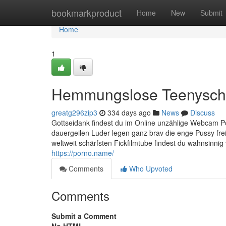
Home
bookmarkproduct
Home
New
Submit
Home
1
Hemmungslose Teenyschla
greatg296zip3
334 days ago
News
Discuss
Gottseidank findest du im Online unzählige Webcam P
dauergeilen Luder legen ganz brav die enge Pussy frei, 
weltweit schärfsten Fickfilmtube findest du wahnsinnig 
https://porno.name/
Comments
Who Upvoted
Comments
Submit a Comment