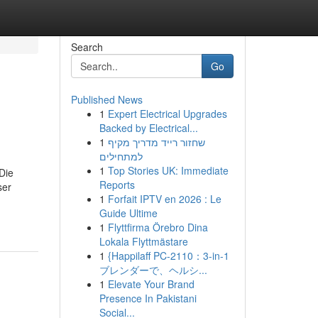
Search
Go
Published News
1
Expert Electrical Upgrades
Backed by Electrical...
1
שחזור רייד מדריך מקיף
למתחילים
1
Top Stories UK: Immediate
Die
Reports
ser
1
Forfait IPTV en 2026 : Le
Guide Ultime
1
Flyttfirma Örebro Dina
Lokala Flyttmästare
1
{Happilaff PC-2110：3-in-1
ブレンダーで、ヘルシ...
1
Elevate Your Brand
Presence In Pakistani
Social...