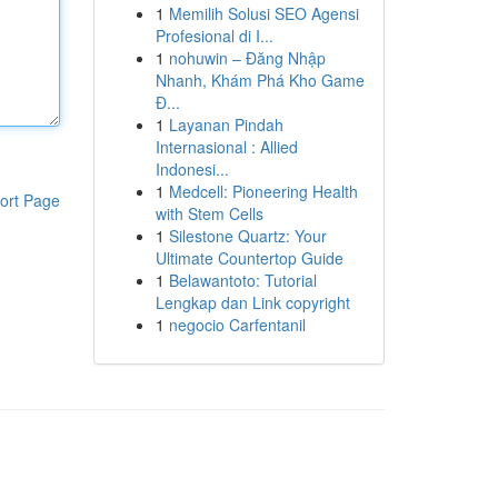
1
Memilih Solusi SEO Agensi
Profesional di I...
1
nohuwin – Đăng Nhập
Nhanh, Khám Phá Kho Game
Đ...
1
Layanan Pindah
Internasional : Allied
Indonesi...
1
Medcell: Pioneering Health
ort Page
with Stem Cells
1
Silestone Quartz: Your
Ultimate Countertop Guide
1
Belawantoto: Tutorial
Lengkap dan Link copyright
1
negocio Carfentanil