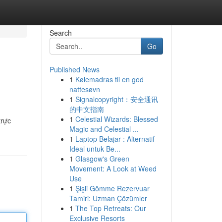
Search
Go
Published News
1
Kølemadras til en god
nattesøvn
1
Signalcopyright：安全通讯
的中文指南
1
Celestial Wizards: Blessed
trực
Magic and Celestial ...
1
Laptop Belajar : Alternatif
Ideal untuk Be...
1
Glasgow's Green
Movement: A Look at Weed
Use
1
Şişli Gömme Rezervuar
Tamiri: Uzman Çözümler
1
The Top Retreats: Our
Exclusive Resorts