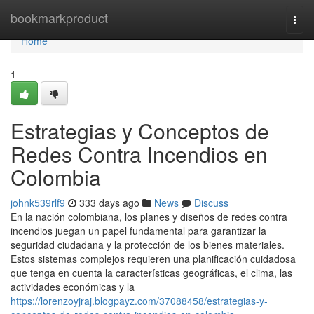
Home
bookmarkproduct
Togg
navi
Home
1
Estrategias y Conceptos de
Redes Contra Incendios en
Colombia
johnk539rlf9
333 days ago
News
Discuss
En la nación colombiana, los planes y diseños de redes contra
incendios juegan un papel fundamental para garantizar la
seguridad ciudadana y la protección de los bienes materiales.
Estos sistemas complejos requieren una planificación cuidadosa
que tenga en cuenta la características geográficas, el clima, las
actividades económicas y la
https://lorenzoyjraj.blogpayz.com/37088458/estrategias-y-