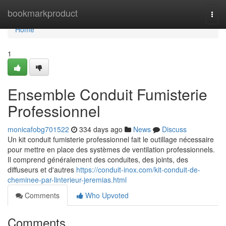
Home
bookmarkproduct
Togg
navi
Home
1
Ensemble Conduit Fumisterie
Professionnel
monicafobg701522
334 days ago
News
Discuss
Un kit conduit fumisterie professionnel fait le outillage nécessaire
pour mettre en place des systèmes de ventilation professionnels.
Il comprend généralement des conduites, des joints, des
diffuseurs et d'autres
https://conduit-inox.com/kit-conduit-de-
cheminee-par-linterieur-jeremias.html
Comments
Who Upvoted
Comments