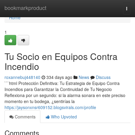
Home
bookmarkproduct
Togg
navi
Home
1
Tu Socio en Equipos Contra
Incendio
roxannebuj448140
334 days ago
News
Discuss
```html Protección Definitiva: Tu Estrategia de Equipo Contra
Incendios para Garantizar la Continuidad de Tu Negocio
Reflexiona por un segundo: si la alarma sonara en este preciso
momento en tu bodega, ¿sentirías la
https://jaysonxnsr609152.blogsvirals.com/profile
Comments
Who Upvoted
Comments