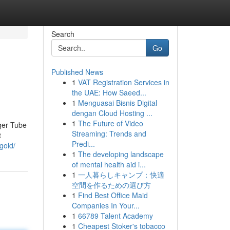
Search
Go
Published News
1
VAT Registration Services in
the UAE: How Saeed...
1
Menguasai Bisnis Digital
dengan Cloud Hosting ...
1
The Future of Video
ger Tube
Streaming: Trends and
t
Predi...
gold/
1
The developing landscape
of mental health aid i...
1
一人暮らしキャンプ：快適
空間を作るための選び方
1
Find Best Office Maid
Companies In Your...
1
66789 Talent Academy
1
Cheapest Stoker's tobacco