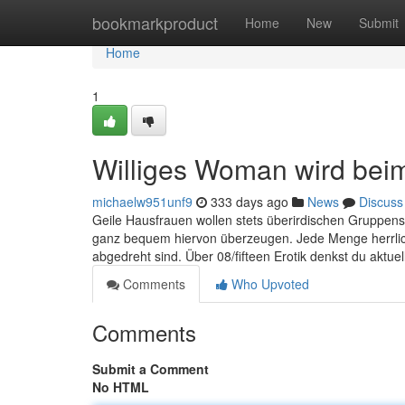
Home
bookmarkproduct
Home
New
Submit
Home
1
Williges Woman wird beim
michaelw951unf9
333 days ago
News
Discuss
Geile Hausfrauen wollen stets überirdischen Gruppense
ganz bequem hiervon überzeugen. Jede Menge herrlich
abgedreht sind. Über 08/fifteen Erotik denkst du aktuel
Comments
Who Upvoted
Comments
Submit a Comment
No HTML