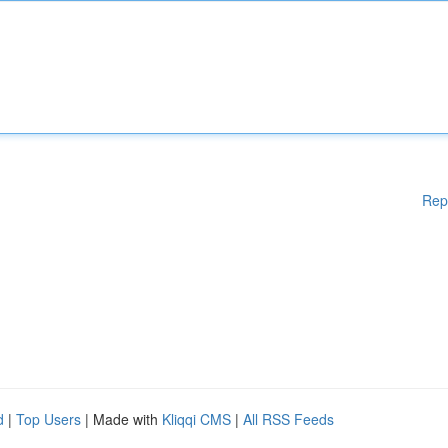
Rep
d
|
Top Users
| Made with
Kliqqi CMS
|
All RSS Feeds