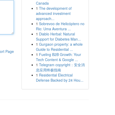
Canada
1
The development of
advanced investment
approach...
1
Sobrevoo de Helicóptero no
Rio: Uma Aventura ...
1
Diablo Herbal: Natural
Support for Diabetes Man...
1
Gurgaon property: a whole
Guide to Residential ...
ort Page
1
Fueling B2B Growth: Your
Tech Content & Google ...
1
Telegram copyright：安全消
息应用终极指南
1
Residential Electrical
Defense Backed by 24 Hou...