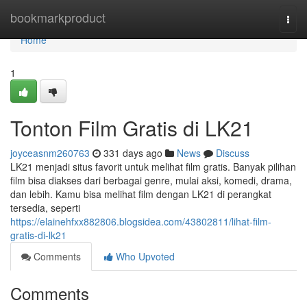
Home
bookmarkproduct
Togg
navi
Home
1
Tonton Film Gratis di LK21
joyceasnm260763
331 days ago
News
Discuss
LK21 menjadi situs favorit untuk melihat film gratis. Banyak pilihan
film bisa diakses dari berbagai genre, mulai aksi, komedi, drama,
dan lebih. Kamu bisa melihat film dengan LK21 di perangkat
tersedia, seperti
https://elainehfxx882806.blogsidea.com/43802811/lihat-film-
gratis-di-lk21
Comments
Who Upvoted
Comments