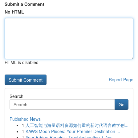
Submit a Comment
No HTML
HTML is disabled
Report Page
Search
Go
Published News
1
人工智能与海量语料资源如何重构新时代语言教学创...
1
KAWS Moon Pieces: Your Premier Destination ...
1
Your Fridge Repairs : Troubleshooting & Ans...