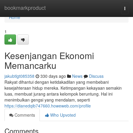
Home
bookmarkproduct
Togg
navi
Home
1
Kesenjangan Ekonomi
Memancarku
jakubtlgt085358
330 days ago
News
Discuss
Rakyat dihantui dengan ketidakadilan yang membebani
kesejahteraan hidup mereka. Ketimpangan kekayaan semakin
luas, membuat jurang antara kelompok beruntung. Hal ini
menimbulkan gengsi yang mendalam, seperti
https://dianedqib747660.howeweb.com/profile
Comments
Who Upvoted
Comments