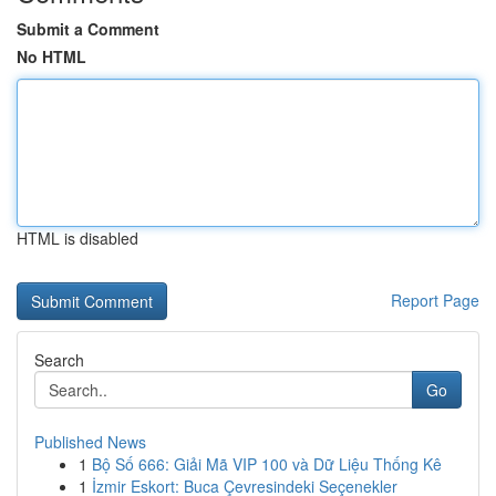
Submit a Comment
No HTML
HTML is disabled
Report Page
Search
Go
Published News
1
Bộ Số 666: Giải Mã VIP 100 và Dữ Liệu Thống Kê
1
İzmir Eskort: Buca Çevresindeki Seçenekler