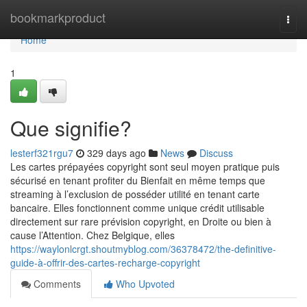
Home
bookmarkproduct
Togg
navi
Home
1
Que signifie?
lesterf321rgu7
329 days ago
News
Discuss
Les cartes prépayées copyright sont seul moyen pratique puis
sécurisé en tenant profiter du Bienfait en même temps que
streaming à l’exclusion de posséder utilité en tenant carte
bancaire. Elles fonctionnent comme unique crédit utilisable
directement sur rare prévision copyright, en Droite ou bien à
cause l’Attention. Chez Belgique, elles
https://waylonlcrgt.shoutmyblog.com/36378472/the-definitive-
guide-à-offrir-des-cartes-recharge-copyright
Comments
Who Upvoted