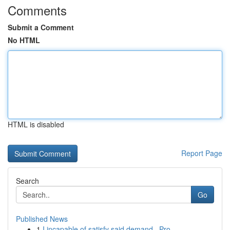
Comments
Submit a Comment
No HTML
HTML is disabled
Report Page
Search
Go
Published News
1
I incapable of satisfy said demand . Pro...