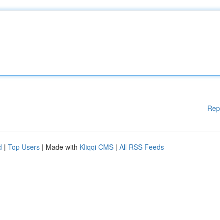
Rep
d
|
Top Users
| Made with
Kliqqi CMS
|
All RSS Feeds