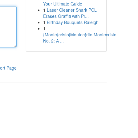
Your Ultimate Guide
1
Laser Cleaner Shark PCL
Erases Graffiti with Pr...
1
Birthday Bouquets Raleigh
1
{Monte{cristo|Montec{rito|Montecristo
No. 2: A ...
ort Page