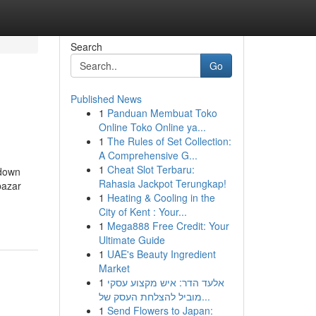
Search
Go
Published News
1
Panduan Membuat Toko
Online Toko Online ya...
1
The Rules of Set Collection:
A Comprehensive G...
1
Cheat Slot Terbaru:
kdown
Rahasia Jackpot Terungkap!
bazar
1
Heating & Cooling in the
City of Kent : Your...
1
Mega888 Free Credit: Your
Ultimate Guide
1
UAE's Beauty Ingredient
Market
1
אלעד הדר: איש מקצוע עסקי
מוביל להצלחת העסק של...
1
Send Flowers to Japan: