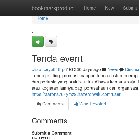
Home
bookmarkproduct
Home
New
Submit
Home
1
Tenda event
chaunceyu848rpl7
330 days ago
News
Discus
Tenda printing, promosi maupun tenda custom merup
dan portable yang praktis untuk dibawa kemana saja. 
atau kegiatan lainnya bagi perusahaan dan organisas
https://aarons764ymz9.hazeronwiki.com/user
Comments
Who Upvoted
Comments
Submit a Comment