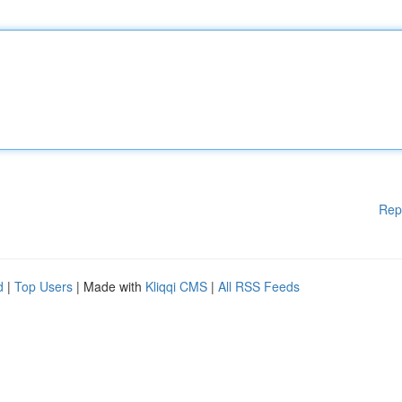
Rep
d
|
Top Users
| Made with
Kliqqi CMS
|
All RSS Feeds