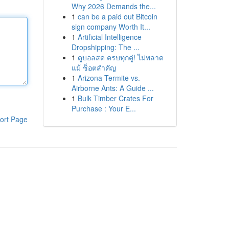
Why 2026 Demands the...
1
can be a paid out Bitcoin
sign company Worth It...
1
Artificial Intelligence
Dropshipping: The ...
1
ดูบอลสด ครบทุกคู่! ไม่พลาด
แม้ ช็อตสำคัญ
1
Arizona Termite vs.
Airborne Ants: A Guide ...
1
Bulk Timber Crates For
Purchase : Your E...
ort Page