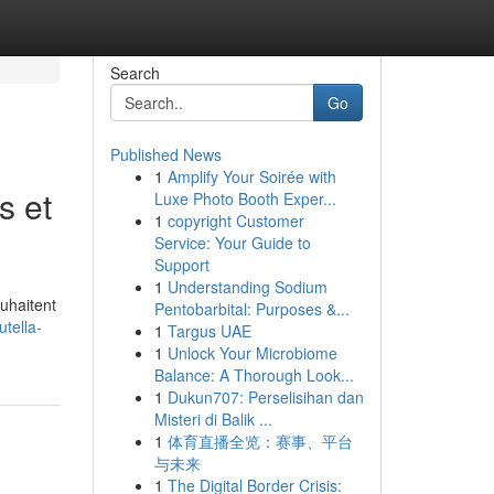
Search
Go
Published News
1
Amplify Your Soirée with
s et
Luxe Photo Booth Exper...
1
copyright Customer
Service: Your Guide to
Support
1
Understanding Sodium
ouhaitent
Pentobarbital: Purposes &...
tella-
1
Targus UAE
1
Unlock Your Microbiome
Balance: A Thorough Look...
1
Dukun707: Perselisihan dan
Misteri di Balik ...
1
体育直播全览：赛事、平台
与未来
1
The Digital Border Crisis: