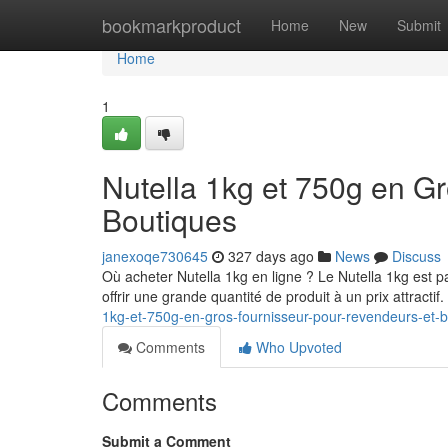
Home
bookmarkproduct
Home
New
Submit
Home
1
Nutella 1kg et 750g en G
Boutiques
janexoqe730645
327 days ago
News
Discuss
Où acheter Nutella 1kg en ligne ? Le Nutella 1kg est p
offrir une grande quantité de produit à un prix attractif
1kg-et-750g-en-gros-fournisseur-pour-revendeurs-et-
Comments
Who Upvoted
Comments
Submit a Comment