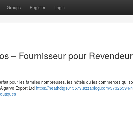
Groups
Register
Login
ros – Fournisseur pour Revendeur
arfait pour les familles nombreuses, les hôtels ou les commerces qui s
. Algarve Export Ltd
https://heathdtgs015579.azzablog.com/37325594/nu
boutiques