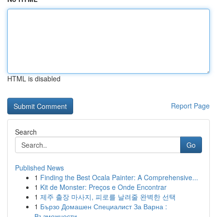
HTML is disabled
Report Page
Search
Go
Published News
1
Finding the Best Ocala Painter: A Comprehensive...
1
Kit de Monster: Preços e Onde Encontrar
1
제주 출장 마사지, 피로를 날려줄 완벽한 선택
1
Бързо Домашен Специалист За Варна :
Възможности...