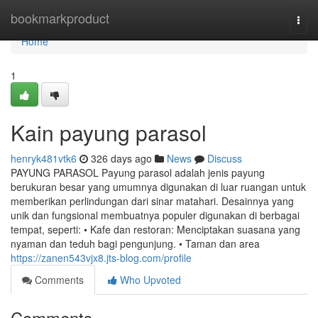
Home
bookmarkproduct
Togg
navi
Home
1
Kain payung parasol
henryk481vtk6
326 days ago
News
Discuss
PAYUNG PARASOL Payung parasol adalah jenis payung
berukuran besar yang umumnya digunakan di luar ruangan untuk
memberikan perlindungan dari sinar matahari. Desainnya yang
unik dan fungsional membuatnya populer digunakan di berbagai
tempat, seperti: • Kafe dan restoran: Menciptakan suasana yang
nyaman dan teduh bagi pengunjung. • Taman dan area
https://zanen543vjx8.jts-blog.com/profile
Comments
Who Upvoted
Comments