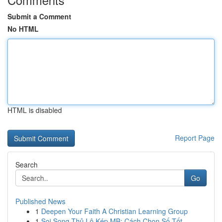
Submit a Comment
No HTML
HTML is disabled
Report Page
Search
Go
Published News
1
Deepen Your Faith A Christian Learning Group
1
Soi Song Thủ Lô Kép MB: Cách Chọn Số Tốt