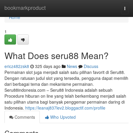
Home
bookmarkproduct
Togg
navi
Home
1
What Does seru88 Mean?
ericz482zsk8
325 days ago
News
Discuss
Permainan slot juga menjadi salah satu pilihan favorit di Seru88.
Dengan ratusan judul slot yang tersedia, pengguna dapat memilih
dari berbagai tema dan mekanisme permainan.
Seru88indonesia.com – Seru88 Indonesia adalah sebuah
Procedure hiburan on line yang telah berkembang menjadi salah
satu pilihan utama bagi banyak penggemar permainan daring di
Indonesia.
https://leanaj837lev2.bloggactif.com/profile
Comments
Who Upvoted
Comments