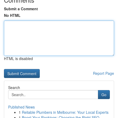
Submit a Comment
No HTML
HTML is disabled
Report Page
Search
Go
Published News
1
Reliable Plumbers in Melbourne: Your Local Experts
1
Boost Your Rankings: Choosing the Right SEO