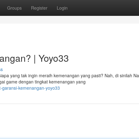
Groups
Register
Login
nangan? | Yoyo33
ss
 siapa yang tak ingin meraih kemenangan yang pasti? Nah, di sinilah 
agai game dengan tingkat kemenangan yang
lot-garansi-kemenangan-yoyo33