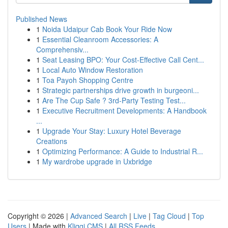
Published News
1
Noida Udaipur Cab Book Your Ride Now
1
Essential Cleanroom Accessories: A
Comprehensiv...
1
Seat Leasing BPO: Your Cost-Effective Call Cent...
1
Local Auto Window Restoration
1
Toa Payoh Shopping Centre
1
Strategic partnerships drive growth in burgeoni...
1
Are The Cup Safe ? 3rd-Party Testing Test...
1
Executive Recruitment Developments: A Handbook
...
1
Upgrade Your Stay: Luxury Hotel Beverage
Creations
1
Optimizing Performance: A Guide to Industrial R...
1
My wardrobe upgrade in Uxbridge
Copyright © 2026 |
Advanced Search
|
Live
|
Tag Cloud
|
Top
Users
| Made with
Kliqqi CMS
|
All RSS Feeds