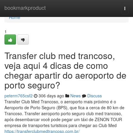
Home
bookmarkproduct
Togg
navi
Home
1
Transfer club med trancoso,
veja aqui 4 dicas de como
chegar apartir do aeroporto de
porto seguro?
peterm765csf2
306 days ago
News
Discuss
Transfer Club Med Trancoso, o aeroporto mais próximo é o
Aeroporto de Porto Seguro (BPS), que fica a cerca de 80 km de
Trancoso. Transfer aeroporto porto seguro club med trancoso,
após desembarcar você pode pegar um táxi de ZENON TOUR
empresa de transportes turisticos para chegar ao Club Med
https://transferclubmedtrancoso.com.br/