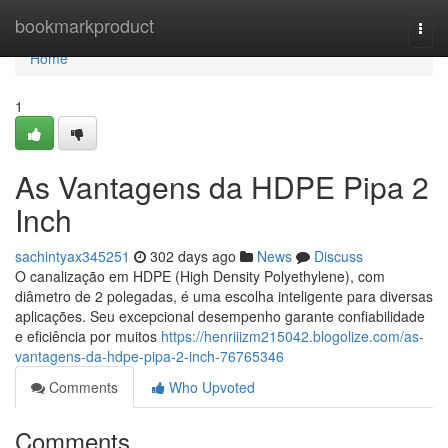
Home
bookmarkproduct
Togg
navi
Home
1
As Vantagens da HDPE Pipa 2
Inch
sachintyax345251
302 days ago
News
Discuss
O canalização em HDPE (High Density Polyethylene), com
diâmetro de 2 polegadas, é uma escolha inteligente para diversas
aplicações. Seu excepcional desempenho garante confiabilidade
e eficiência por muitos
https://henriiizm215042.blogolize.com/as-
vantagens-da-hdpe-pipa-2-inch-76765346
Comments
Who Upvoted
Comments