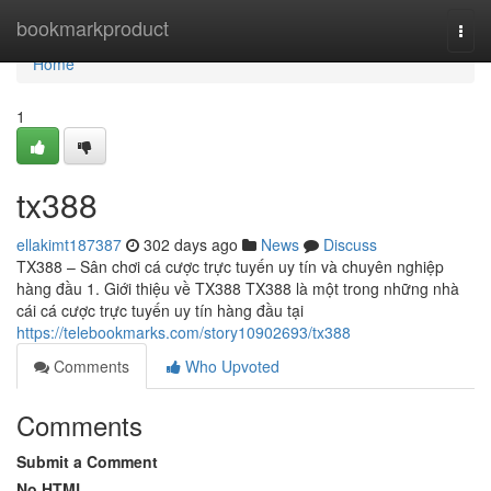
Home
bookmarkproduct
Togg
navi
Home
1
tx388
ellakimt187387
302 days ago
News
Discuss
TX388 – Sân chơi cá cược trực tuyến uy tín và chuyên nghiệp
hàng đầu 1. Giới thiệu về TX388 TX388 là một trong những nhà
cái cá cược trực tuyến uy tín hàng đầu tại
https://telebookmarks.com/story10902693/tx388
Comments
Who Upvoted
Comments
Submit a Comment
No HTML