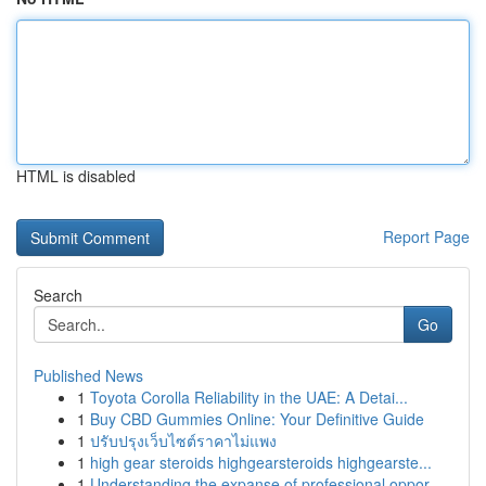
HTML is disabled
Report Page
Search
Go
Published News
1
Toyota Corolla Reliability in the UAE: A Detai...
1
Buy CBD Gummies Online: Your Definitive Guide
1
ปรับปรุงเว็บไซต์ราคาไม่แพง
1
high gear steroids highgearsteroids highgearste...
1
Understanding the expanse of professional oppor...