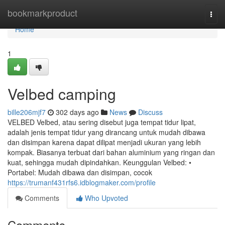
Home
bookmarkproduct
Togg
navi
Home
1
Velbed camping
bille206mjf7
302 days ago
News
Discuss
VELBED Velbed, atau sering disebut juga tempat tidur lipat,
adalah jenis tempat tidur yang dirancang untuk mudah dibawa
dan disimpan karena dapat dilipat menjadi ukuran yang lebih
kompak. Biasanya terbuat dari bahan aluminium yang ringan dan
kuat, sehingga mudah dipindahkan. Keunggulan Velbed: •
Portabel: Mudah dibawa dan disimpan, cocok
https://trumanf431rfs6.idblogmaker.com/profile
Comments
Who Upvoted
Comments