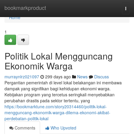
Home
bookmarkproduct
Togg
navi
Home
1
Politik Lokal Mengguncang
Ekonomik Warga
murraynlrz021097
299 days ago
News
Discuss
Pergantian pemerintah di level lokal belakangan ini membawa
dampak yang signifikan bagi kehidupan ekonomi warga.
Kebijakan program yang tercetus seringkali menyebabkan
perubahan drastis pada sektor tertentu, yang
https://bookmarktune.com/story20314460/politik-lokal-
mengguncang-ekonomik-warga-dilema-ekonomi-akibat-
perdebatan-politik-lokal
Comments
Who Upvoted