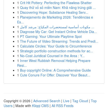
1
Crit Hit Pottery: Perfecting the Flawless Shatter
1
Quay thử xổ số miền Nam: Khả năng trúng giải ...
1
Discovering Hope: Substance Healing Serv...
1
Planejamento de Marketing 2026: Tendências e
Es...
1
مكونات أساسية لمستحضرات المكياج: مرشد كامل ...
1
Diagnose My Car: Get Instant Online Vehicle Dia...
1
PT Gaming: Your Ultimate Playtime Spot
1
The Future of Video Streaming: Trends and Predi...
1
Calculate Circles: Your Guide to Circumference
1
Strategic portfolio construction methods for ac...
1
No-Cost Juridical Counsel in the Area : Y...
1
Inner West Rubbish Removal Helping Prepare
Resi...
1
Buy copyright Online: A Comprehensive Guide
1
Cute Conure For Offer: Discover Your Beaut...
Copyright © 2026 |
Advanced Search
|
Live
|
Tag Cloud
|
Top
Users
| Made with
Kliqqi CMS
|
All RSS Feeds