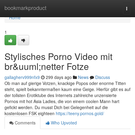
Home
bookmarkproduct
Togg
navi
Home
1
Stylisches Porno Video mit
br&uuml;netter Fotze
gallagherv999nfx9
299 days ago
News
Discuss
Ob man auf gierige Votzen, knackige Popos oder enorme Titten
steht, spielt bekanntermaßen kaum eine Geige. Hierfür gibt es auf
der tollsten Erotiktube des Internets zahlreiche unzensierte
Pornos mit hot Asia Ladies, die von einem coolen Mann hart
gefickt werden. Du musst Dich bei Gelegenheit auf die
kostenlosen FSK eighteen
https://teeny.pornos.gold/
Comments
Who Upvoted