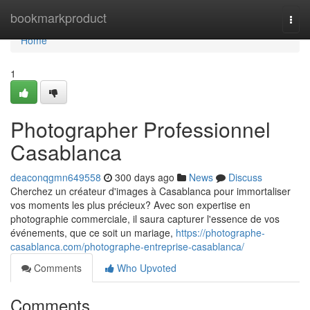
Home
bookmarkproduct
Togg
navi
Home
1
Photographer Professionnel
Casablanca
deaconqgmn649558
300 days ago
News
Discuss
Cherchez un créateur d'images à Casablanca pour immortaliser
vos moments les plus précieux? Avec son expertise en
photographie commerciale, il saura capturer l'essence de vos
événements, que ce soit un mariage,
https://photographe-
casablanca.com/photographe-entreprise-casablanca/
Comments
Who Upvoted
Comments