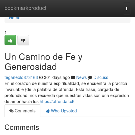
Home
bookmarkproduct
Togg
navi
Home
1
Un Camino de Fe y
Generosidad
teganeolq873163
301 days ago
News
Discuss
En el corazón de nuestra espiritualidad, se encuentra la práctica
invaluable {de la palabra de ofrenda. Esta frase, cargada de
profundidad, nos recuerda que nuestras vidas son una expresión
de amor hacia los
https://ofrendar.cl/
Comments
Who Upvoted
Comments