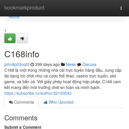
Home
bookmarkproduct
Togg
navi
Home
1
C168info
john8p03nqt0
299 days ago
News
Discuss
C168 là một trong những nhà cái trực tuyến hàng đầu, cung cấp
đa dạng trò chơi như cá cược thể thao, casino trực tuyến, slot
game, và bắn cá. Với giấy phép hoạt động hợp pháp, C168 cam
kết mang đến môi trường chơi an toàn và minh bạch.
https://subscribe.ru/author/32100042
Comments
Who Upvoted
Comments
Submit a Comment