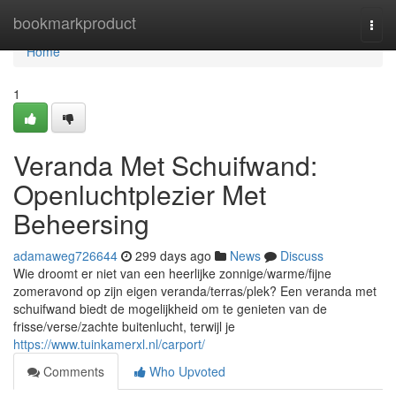
Home
bookmarkproduct
Togg
navi
Home
1
Veranda Met Schuifwand:
Openluchtplezier Met
Beheersing
adamaweg726644
299 days ago
News
Discuss
Wie droomt er niet van een heerlijke zonnige/warme/fijne
zomeravond op zijn eigen veranda/terras/plek? Een veranda met
schuifwand biedt de mogelijkheid om te genieten van de
frisse/verse/zachte buitenlucht, terwijl je
https://www.tuinkamerxl.nl/carport/
Comments
Who Upvoted